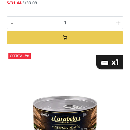
S/31.44
S/33.09
-
+
OFERTA -5%